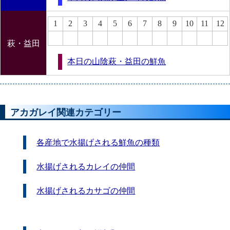
1
2
3
4
5
6
7
8
9
10
11
12
萩・益田
本日の山陰萩・益田の鮮魚
アカガレイ関連カテゴリー
各産地で水揚げされる鮮魚の種類
水揚げされるカレイの仲間
水揚げされるカサゴの仲間