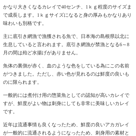
かなり大きくなるカレイで40センチ、1ｋｇ程度のサイズま
で成長します。1ｋｇサイズになると身の厚みもかなりあり
味わいも別格です。
主に底引き網漁で漁獲される魚で、日本海の島根県以北に
生息していると言われます。底引き網漁が禁漁となる6～8
月の間は殆ど水揚げがありません。
魚体の裏側が赤く、血のような色をしている為にこの名前
がつきました。ただし、赤い色が見れるのは鮮度の良いも
のに限られます。
一般的には煮付け用の惣菜魚としての認知が高いカレイで
すが、鮮度がよい物は刺身にしても非常に美味しいカレイ
です。
近年は流通事情も良くなったため、鮮度の良いアカガレイ
が一般的に流通されるようになったため、刺身用の素材と