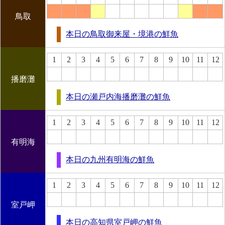
鳥取
本日の鳥取御来屋・境港の鮮魚
1
2
3
4
5
6
7
8
9
10
11
12
播磨灘
本日の瀬戸内海播磨灘の鮮魚
1
2
3
4
5
6
7
8
9
10
11
12
有明海
本日の九州有明海の鮮魚
1
2
3
4
5
6
7
8
9
10
11
12
室戸岬
本日の高知県室戸岬の鮮魚