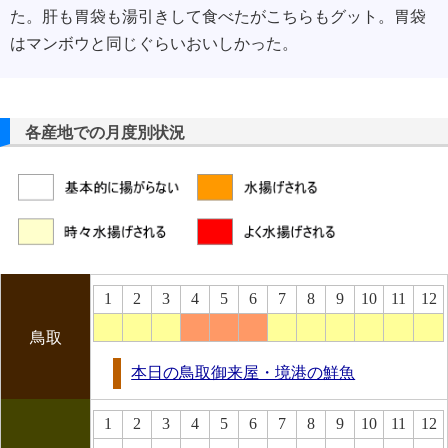
た。肝も胃袋も湯引きして食べたがこちらもグット。胃袋
はマンボウと同じぐらいおいしかった。
各産地での月度別状況
1
2
3
4
5
6
7
8
9
10
11
12
鳥取
本日の鳥取御来屋・境港の鮮魚
1
2
3
4
5
6
7
8
9
10
11
12