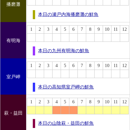
播磨灘
本日の瀬戸内海播磨灘の鮮魚
1
2
3
4
5
6
7
8
9
10
11
12
有明海
本日の九州有明海の鮮魚
1
2
3
4
5
6
7
8
9
10
11
12
室戸岬
本日の高知県室戸岬の鮮魚
1
2
3
4
5
6
7
8
9
10
11
12
萩・益田
本日の山陰萩・益田の鮮魚