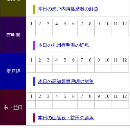
本日の瀬戸内海播磨灘の鮮魚
1
2
3
4
5
6
7
8
9
10
11
12
有明海
本日の九州有明海の鮮魚
1
2
3
4
5
6
7
8
9
10
11
12
室戸岬
本日の高知県室戸岬の鮮魚
1
2
3
4
5
6
7
8
9
10
11
12
萩・益田
本日の山陰萩・益田の鮮魚