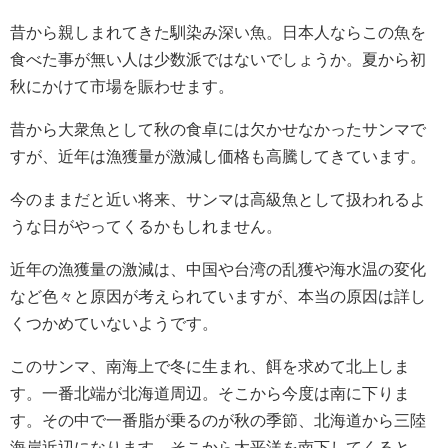
昔から親しまれてきた馴染み深い魚。日本人ならこの魚を
食べた事が無い人は少数派ではないでしょうか。夏から初
秋にかけて市場を賑わせます。
昔から大衆魚として秋の食卓には欠かせなかったサンマで
すが、近年は漁獲量が激減し価格も高騰してきています。
今のままだと近い将来、サンマは高級魚として扱われるよ
うな日がやってくるかもしれません。
近年の漁獲量の激減は、中国や台湾の乱獲や海水温の変化
など色々と原因が考えられていますが、本当の原因は詳し
くつかめていないようです。
このサンマ、南海上で冬に生まれ、餌を求めて北上しま
す。一番北端が北海道周辺。そこから今度は南に下りま
す。その中で一番脂が乗るのが秋の季節、北海道から三陸
海岸近辺になります。そこから太平洋を南下してくると、