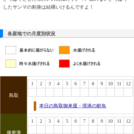
したサンマの刺身は結構いけるんですよ！
各産地での月度別状況
1
2
3
4
5
6
7
8
9
10
11
12
鳥取
本日の鳥取御来屋・境港の鮮魚
1
2
3
4
5
6
7
8
9
10
11
12
播磨灘