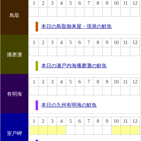
1
2
3
4
5
6
7
8
9
10
11
12
鳥取
本日の鳥取御来屋・境港の鮮魚
1
2
3
4
5
6
7
8
9
10
11
12
播磨灘
本日の瀬戸内海播磨灘の鮮魚
1
2
3
4
5
6
7
8
9
10
11
12
有明海
本日の九州有明海の鮮魚
1
2
3
4
5
6
7
8
9
10
11
12
室戸岬