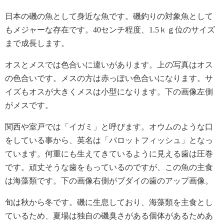
日本の磯の魚として身近な魚です。磯釣りの対象魚として
もメジャーな存在です。40センチ程度、1.5ｋｇ位のサイズ
まで成長します。
オスとメスでは色合いに違いがあります。上の写真はオス
の色合いです。メスの方は赤っぽい色合いになります。サ
イズもオスが大きくメスは小型になります。下の画像左側
がメスです。
関西や室戸では「イガミ」と呼びます。オウムのような口
をしている事から、英名は「パロットフィッシュ」となっ
ています。何重にも生えてきているように見える歯は圧巻
です。頑丈そうな歯をもっているのですが、この魚の主食
は海藻類です。下の画像右側がブダイの歯のアップ画像。
旬は秋から冬です。磯に生息しており、海藻類を主食とし
ているため、夏場は独自の磯臭さがある個体があるためあ