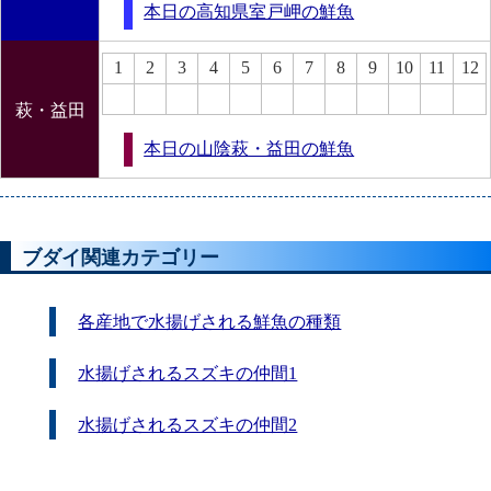
本日の高知県室戸岬の鮮魚
1
2
3
4
5
6
7
8
9
10
11
12
萩・益田
本日の山陰萩・益田の鮮魚
ブダイ関連カテゴリー
各産地で水揚げされる鮮魚の種類
水揚げされるスズキの仲間1
水揚げされるスズキの仲間2