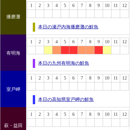
1
2
3
4
5
6
7
8
9
10
11
12
播磨灘
本日の瀬戸内海播磨灘の鮮魚
1
2
3
4
5
6
7
8
9
10
11
12
有明海
本日の九州有明海の鮮魚
1
2
3
4
5
6
7
8
9
10
11
12
室戸岬
本日の高知県室戸岬の鮮魚
1
2
3
4
5
6
7
8
9
10
11
12
萩・益田