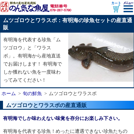
ムツゴロウとワラスボ：有明海の珍魚セットの産直通
販
有明海を代表する珍魚「ム
ツゴロウ」と「ワラス
ボ」。有明海から産地直送
でお届けします！ 有明海で
しか獲れない魚を一度味わ
ってみてください！
ホーム
旬の鮮魚
ムツゴロウとワラスボ
ムツゴロウとワラスボの産直通販
有明海でしか味わえない味覚を存分にお楽しみ下さい。
有明海を代表する珍魚！めったに遭遇できない珍魚たちの