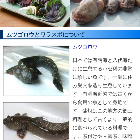
ムツゴロウとワラスボについて
ムツゴロウ
日本では有明海と八代海だ
けに生息するハゼ科の非常
に珍しい魚です。干潟に住
み巣穴を造り生息していま
す。有明海近隣では古くか
ら食用の魚として身近で
す。蒲焼はこの地方の郷土
料理として古くより一般的
に食べられている料理で
す。煮付けや甘露煮、味噌