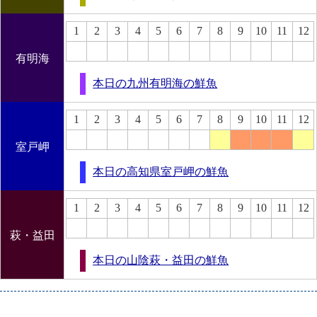
1
2
3
4
5
6
7
8
9
10
11
12
有明海
本日の九州有明海の鮮魚
1
2
3
4
5
6
7
8
9
10
11
12
室戸岬
本日の高知県室戸岬の鮮魚
1
2
3
4
5
6
7
8
9
10
11
12
萩・益田
本日の山陰萩・益田の鮮魚