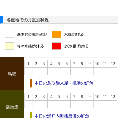
各産地での月度別状況
1
2
3
4
5
6
7
8
9
10
11
12
鳥取
本日の鳥取御来屋・境港の鮮魚
1
2
3
4
5
6
7
8
9
10
11
12
播磨灘
本日の瀬戸内海播磨灘の鮮魚