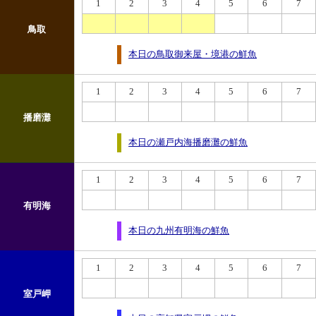
1
2
3
4
5
6
7
鳥取
本日の鳥取御来屋・境港の鮮魚
1
2
3
4
5
6
7
播磨灘
本日の瀬戸内海播磨灘の鮮魚
1
2
3
4
5
6
7
有明海
本日の九州有明海の鮮魚
1
2
3
4
5
6
7
室戸岬