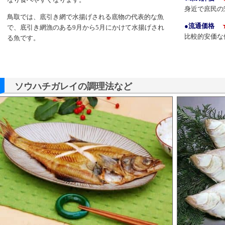
身近で庶民の
鳥取では、底引き網で水揚げされる底物の代表的な魚
●流通価格
で、底引き網漁のある9月から5月にかけて水揚げされ
比較的安価な
る魚です。
ソウハチガレイの調理法など