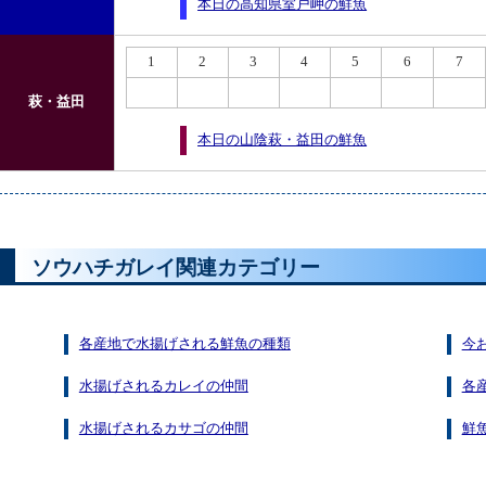
本日の高知県室戸岬の鮮魚
1
2
3
4
5
6
7
萩・益田
本日の山陰萩・益田の鮮魚
ソウハチガレイ関連カテゴリー
各産地で水揚げされる鮮魚の種類
今
水揚げされるカレイの仲間
各
水揚げされるカサゴの仲間
鮮