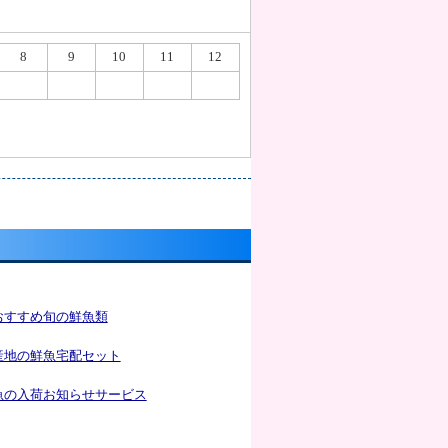
8
9
10
11
12
おすすめ旬の鮮魚類
産地の鮮魚宅配セット
魚の入荷お知らせサービス