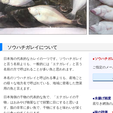
ソウハチガレイについて
日本海の代表的なカレイの一つです。ソウハチガレイ
●ソウハチガ
と言う名前よりも、一般的には「エテガレイ」と言う
ご指定のメー
名前の方で呼ばれることが多い魚と思われます。
本名のソウハチガレイと呼ばれる事よりも、産地ごと
の様々な地方名で呼ばれている、地域に密着した惣菜
用の魚と言えます。
日本海側の干物の代表的な魚で、「エテガレイの干
●水揚げ頻度
物」はおみやげ物屋などで頻繁に目にすると思いま
底引き網漁の
す。脂の非常に多い魚で、干物にすると味わいが深く
●味の評価
なり食べやすくなります。