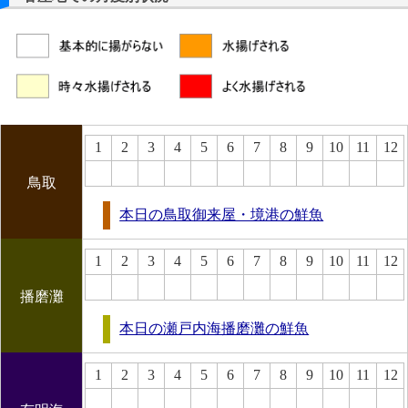
1
2
3
4
5
6
7
8
9
10
11
12
鳥取
本日の鳥取御来屋・境港の鮮魚
1
2
3
4
5
6
7
8
9
10
11
12
播磨灘
本日の瀬戸内海播磨灘の鮮魚
1
2
3
4
5
6
7
8
9
10
11
12