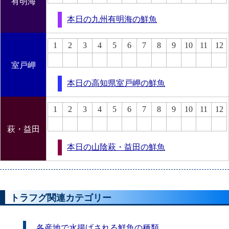
有明海
本日の九州有明海の鮮魚
1
2
3
4
5
6
7
8
9
10
11
12
室戸岬
本日の高知県室戸岬の鮮魚
1
2
3
4
5
6
7
8
9
10
11
12
萩・益田
本日の山陰萩・益田の鮮魚
トラフグ関連カテゴリー
各産地で水揚げされる鮮魚の種類