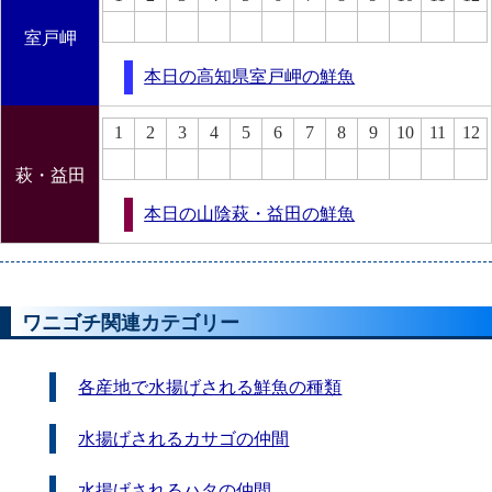
室戸岬
本日の高知県室戸岬の鮮魚
1
2
3
4
5
6
7
8
9
10
11
12
萩・益田
本日の山陰萩・益田の鮮魚
ワニゴチ関連カテゴリー
各産地で水揚げされる鮮魚の種類
水揚げされるカサゴの仲間
水揚げされるハタの仲間