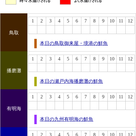
1
2
3
4
5
6
7
8
9
10
11
12
鳥取
本日の鳥取御来屋・境港の鮮魚
1
2
3
4
5
6
7
8
9
10
11
12
播磨灘
本日の瀬戸内海播磨灘の鮮魚
1
2
3
4
5
6
7
8
9
10
11
12
有明海
本日の九州有明海の鮮魚
1
2
3
4
5
6
7
8
9
10
11
12