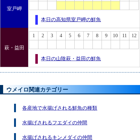
室戸岬
本日の高知県室戸岬の鮮魚
1
2
3
4
5
6
7
8
9
10
11
12
萩・益田
本日の山陰萩・益田の鮮魚
ウメイロ関連カテゴリー
各産地で水揚げされる鮮魚の種類
水揚げされるフエダイの仲間
水揚げされるキンメダイの仲間