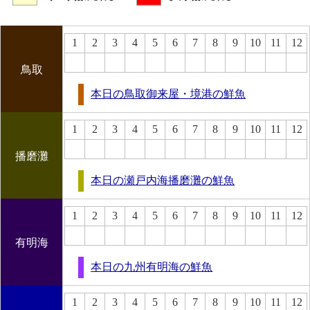
1
2
3
4
5
6
7
8
9
10
11
12
鳥取
本日の鳥取御来屋・境港の鮮魚
1
2
3
4
5
6
7
8
9
10
11
12
播磨灘
本日の瀬戸内海播磨灘の鮮魚
1
2
3
4
5
6
7
8
9
10
11
12
有明海
本日の九州有明海の鮮魚
1
2
3
4
5
6
7
8
9
10
11
12