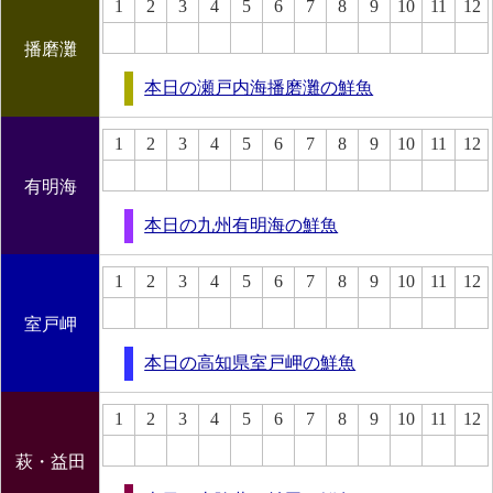
1
2
3
4
5
6
7
8
9
10
11
12
播磨灘
本日の瀬戸内海播磨灘の鮮魚
1
2
3
4
5
6
7
8
9
10
11
12
有明海
本日の九州有明海の鮮魚
1
2
3
4
5
6
7
8
9
10
11
12
室戸岬
本日の高知県室戸岬の鮮魚
1
2
3
4
5
6
7
8
9
10
11
12
萩・益田