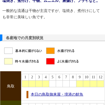
塩焼き、煮付け、干物、ムニエル、唐揚げ、フライなど。
一般的な流通は干物が主流ですが、塩焼き、煮付けにして
も非常に美味しい魚です。
各産地での月度別状況
1
2
3
4
5
6
7
8
9
10
11
12
鳥取
本日の鳥取御来屋・境港の鮮魚