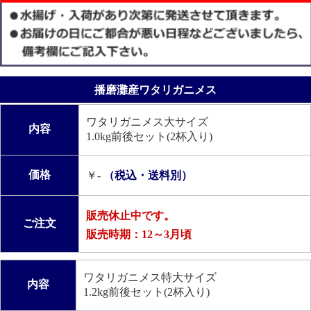
播磨灘産ワタリガニメス
ワタリガニメス大サイズ
内容
1.0kg前後セット(2杯入り)
価格
￥-
（税込・送料別）
販売休止中です。
ご注文
販売時期：12～3月頃
ワタリガニメス特大サイズ
内容
1.2kg前後セット(2杯入り)