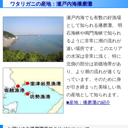
ワタリガニの産地：瀬戸内海播磨灘
瀬戸内海でも有数の好漁場
として知られる播磨灘。 明
石海峡や鳴門海峡で知られ
るように非常に潮の流れが
速い場所です。 このエリア
の水深は非常に浅く、特に
北側の部分は岩礁地帯があ
り、より潮の流れが速くな
っています。そのために身
が引き締まった美味しい魚
の産地として知られます。
■産地：播磨灘の紹介