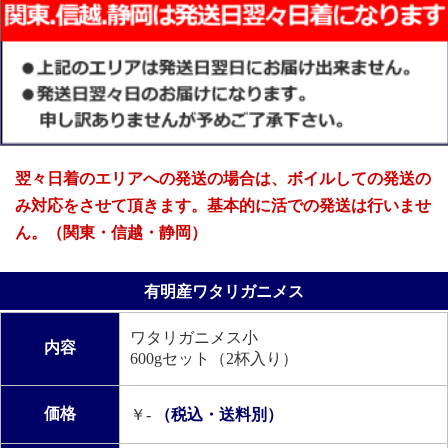
翌々日着のエリアへの発送の場合は、ボイルしての発送の
み対応をさせて頂きます。基本的に活での発送は行いませ
ん。（関東・信越・静岡）
有明産ワタリガニメス
ワタリガニメス小
内容
600gセット（2杯入り）
価格
￥-
（税込・送料別）