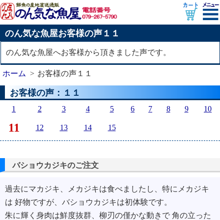
のん気な魚屋お客様の声１１
のん気な魚屋へお客様から頂きました声です。
ホーム
お客様の声１１
お客様の声：１１
1
2
3
4
5
6
7
8
9
10
11
12
13
14
15
バショウカジキのご注文
過去にマカジキ、メカジキは食べましたし、特にメカジキ
は 好物ですが、バショウカジキは初体験です。
朱に輝く身肉は鮮度抜群、柳刃の僅かな動きで 角の立った