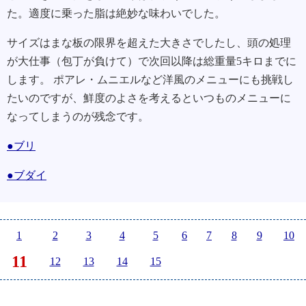
た。適度に乗った脂は絶妙な味わいでした。
サイズはまな板の限界を超えた大きさでしたし、頭の処理
が大仕事（包丁が負けて）で次回以降は総重量5キロまでに
します。 ポアレ・ムニエルなど洋風のメニューにも挑戦し
たいのですが、鮮度のよさを考えるといつものメニューに
なってしまうのが残念です。
●ブリ
●ブダイ
1
2
3
4
5
6
7
8
9
10
11
12
13
14
15