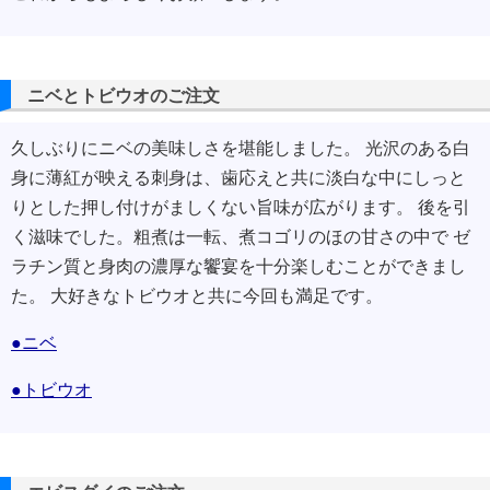
ニベとトビウオのご注文
久しぶりにニベの美味しさを堪能しました。 光沢のある白
身に薄紅が映える刺身は、歯応えと共に淡白な中にしっと
りとした押し付けがましくない旨味が広がります。 後を引
く滋味でした。粗煮は一転、煮コゴリのほの甘さの中で ゼ
ラチン質と身肉の濃厚な饗宴を十分楽しむことができまし
た。 大好きなトビウオと共に今回も満足です。
●ニベ
●トビウオ