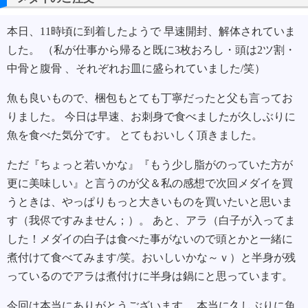
本日、11時頃に到着したようで 早速開封、解体されていま
した。 （私が仕事から帰ると既に3枚おろし・頭は2ツ割・
中骨と腹骨 、それぞれお皿に盛られていました/笑）
魚も良いもので、梱包もとても丁寧だったと父も言ってお
りました。 今日は早速、お刺身で食べましたが久しぶりに
魚を食べた気分です。 とてもおいしく頂きました。
ただ『ちょっと若いかな』『もう少し脂がのっていた方が
更に美味しい』と言うのが父＆私の感想で次回メダイを買
うときは、やっぱりもっと大きいものを買いたいと思いま
す（我侭ですみません；）。 あと、アラ（白子が入ってま
した！メダイの白子は食べた事がないので頭とかと一緒に
煮付けて食べてみます/笑。おいしいかな～ｖ）と半身が残
っているのでアラは煮付けに半身は鍋にと思っています。
今回は本当にありがとうございます。 本当に久しぶりに魚