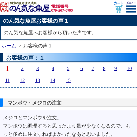
のん気な魚屋お客様の声１
のん気な魚屋へお客様から頂いた声です。
ホーム
お客様の声１
お客様の声：１
1
2
3
4
5
6
7
8
9
10
11
12
13
14
15
マンボウ・メジロの注文
メジロとマンボウを注文。
マンボウは調理すると思ったより量が少なくなるので、も
っと多めに注文すればよかったなあと思いました。